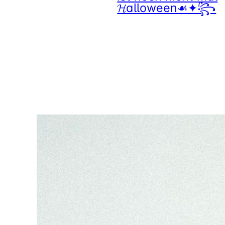
𝓗alloween☙✦꧂