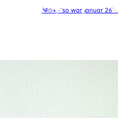
༄✩⋆⋰so war 𝓳anuar 26