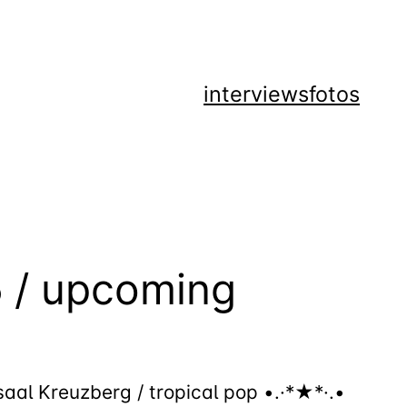
interviews
fotos
6
/ upcoming
aal Kreuzberg / tropical pop •.·*★*·.•