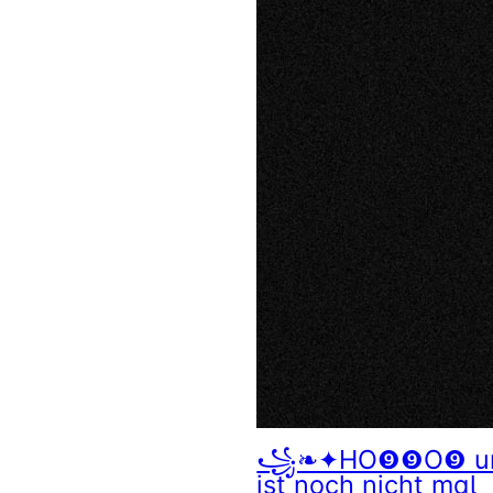
꧁❧✦HO❾❾O❾ un
ist noch nicht mal