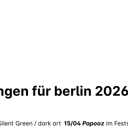
gen für berlin 202
ilent Green / dark art
15/04
Papooz
im Fests