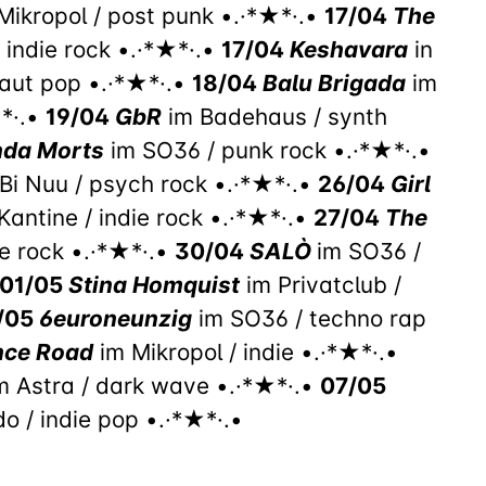
Mikropol / post punk •.·*★*·.•
17/04
The
 indie rock •.·*★*·.•
17/04
Keshavara
in
raut pop •.·*★*·.•
18/04
Balu Brigada
im
★*·.•
19/04
GbR
im Badehaus / synth
da Morts
im SO36 / punk rock •.·*★*·.•
Bi Nuu / psych rock •.·*★*·.•
26/04
Girl
Kantine / indie rock •.·*★*·.•
27/04
The
ie rock •.·*★*·.•
30/04
SALÒ
im SO36 /
01/05
Stina Homquist
im Privatclub /
/05
6euroneunzig
im SO36 / techno rap
nce Road
im Mikropol / indie •.·*★*·.•
m Astra / dark wave •.·*★*·.•
07/05
o / indie pop •.·*★*·.•