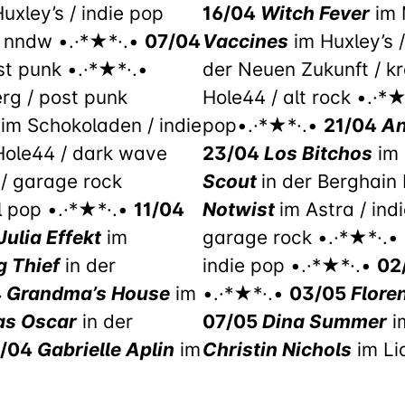
uxley’s / indie pop
16/04
Witch Fever
im 
 nndw •.·*★*·.•
07/04
Vaccines
im Huxley’s /
st punk •.·*★*·.•
der Neuen Zukunft / k
rg / post punk
Hole44 / alt rock •.·*
im Schokoladen / indie
pop•.·*★*·.•
21/04
An
ole44 / dark wave
23/04
Los Bitchos
im 
 / garage rock
Scout
in der Berghain 
l pop •.·*★*·.•
11/04
Notwist
im Astra / ind
Julia Effekt
im
garage rock •.·*★*·.•
g Thief
in der
indie pop •.·*★*·.•
02
4
Grandma’s House
im
•.·*★*·.•
03/05
Flore
as Oscar
in der
07/05
Dina Summer
i
5/04
Gabrielle Aplin
im
Christin Nichols
im Lid