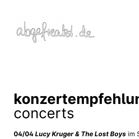
Zum
Inhalt
springen
konzertempfehlun
concerts
04/04
Lucy Kruger & The Lost Boys
im S