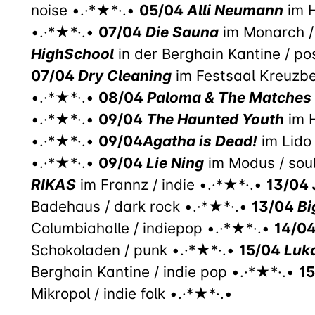
noise •.·*★*·.•
05/04
Alli Neumann
im H
•.·*★*·.•
07/04
Die Sauna
im Monarch /
HighSchool
in der Berghain Kantine / po
07/04
Dry Cleaning
im Festsaal Kreuzbe
•.·*★*·.•
08/04
Paloma & The Matches
•.·*★*·.•
09/04
The Haunted Youth
im H
•.·*★*·.•
09/04
Agatha is Dead!
im Lido
•.·*★*·.•
09/04
Lie Ning
im Modus / sou
RIKAS
im Frannz / indie •.·*★*·.•
13/04
Badehaus / dark rock •.·*★*·.•
13/04
Bi
Columbiahalle / indiepop •.·*★*·.•
14/0
Schokoladen / punk •.·*★*·.•
15/04
Luk
Berghain Kantine / indie pop •.·*★*·.•
1
Mikropol / indie folk •.·*★*·.•