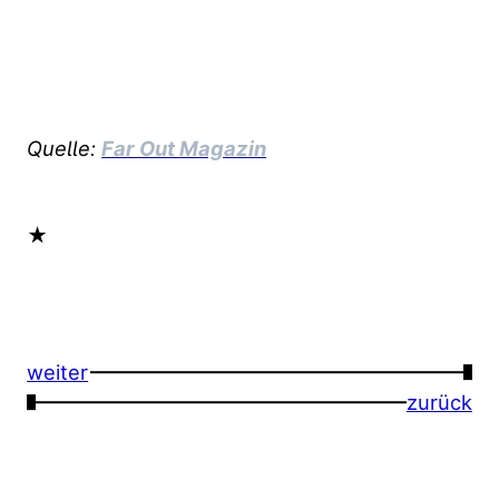
Quelle:
Far Out Magazin
★
weiter
→
←
zurück