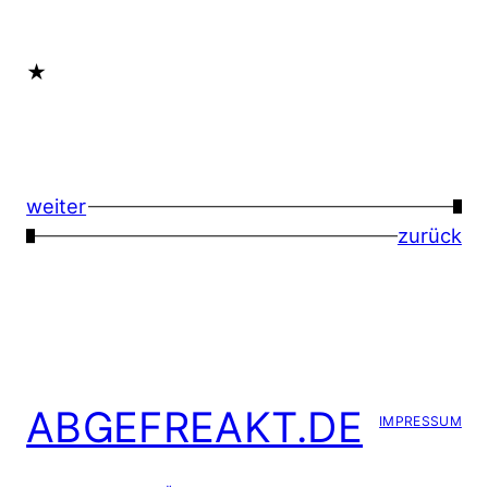
★
weiter
→
←
zurück
ABGEFREAKT.DE
IMPRESSUM