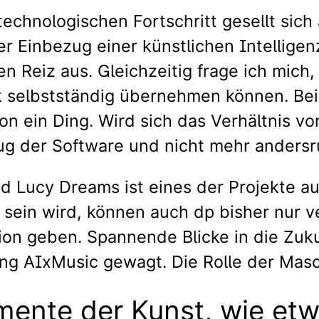
technologischen Fortschritt gesellt sich
ser Einbezug einer künstlichen Intellig
n Reiz aus. Gleichzeitig frage ich mich,
ik selbstständig übernehmen können. Be
chon ein Ding. Wird sich das Verhältni
eug der Software und nicht mehr anders
nd Lucy Dreams ist eines der Projekte 
 sein wird, können auch dp bisher nur v
n geben. Spannende Blicke in die Zukun
lung AIxMusic gewagt. Die Rolle der Mas
mente der Kunst, wie etw