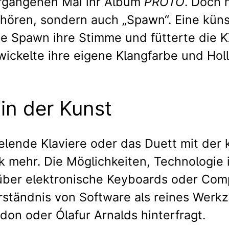
ergangenen Mai ihr Album
PROTO
. Doch 
hören, sondern auch „Spawn“. Eine künst
sie Spawn ihre Stimme und fütterte die
ckelte ihre eigene Klangfarbe und Holl
 in der Kunst
lende Klaviere oder das Duett mit der kü
ik mehr. Die Möglichkeiten, Technologie
 über elektronische Keyboards oder Co
rständnis von Software als reines Werk
on oder Ólafur Arnalds hinterfragt.