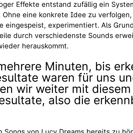
oger Effekte entstand zufällig ein Syste
. Ohne eine konkrete Idee zu verfolgen,
eingespeist, experimentiert. Als Grund
rweile durch verschiedenste Sounds erw
wieder herauskommt.
 mehrere Minuten, bis er
sultate waren für uns u
ben wir weiter mit diese
esultate, also die erkenn
n Songs von Lucy Dreams bereits zu hör